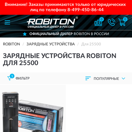
Внимание! Заказы принимаются только от юридических
лиц по телефону
8-499-450-86-44
0
0
ОФИЦИАЛЬНЫЙ ДИЛЕР
ROBITON В РОССИИ
ROBITON
ЗАРЯДНЫЕ УСТРОЙСТВА
Для 25500
ЗАРЯДНЫЕ УСТРОЙСТВА ROBITON
ДЛЯ 25500
1
ФИЛЬТР
ПОПУЛЯРНЫЕ