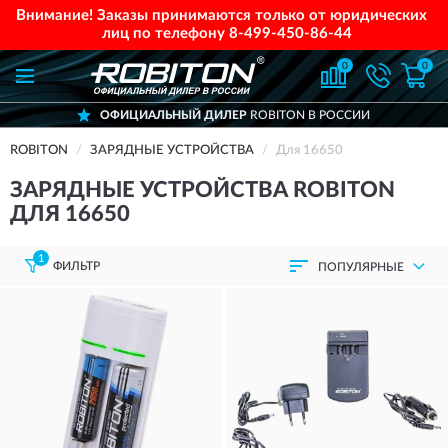
Внимание! Заказы принимаются только от юридических
лиц по телефону
8-499-450-86-44
0
0
ОФИЦИАЛЬНЫЙ ДИЛЕР
ROBITON В РОССИИ
ROBITON
ЗАРЯДНЫЕ УСТРОЙСТВА
Для 16650
ЗАРЯДНЫЕ УСТРОЙСТВА ROBITON
ДЛЯ 16650
1
ФИЛЬТР
ПОПУЛЯРНЫЕ