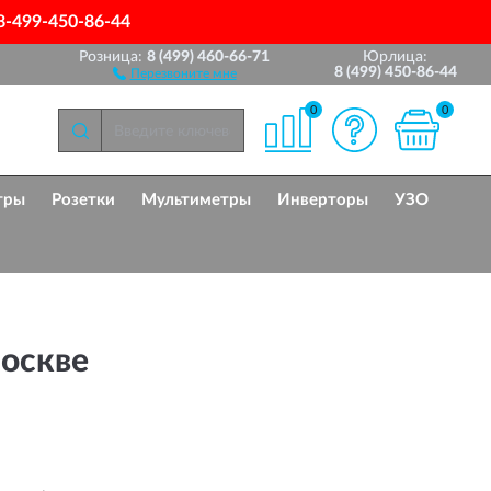
8-499-450-86-44
Розница:
8 (499) 460-66-71
Юрлица:
8 (499) 450-86-44
Перезвоните мне
0
0
тры
Розетки
Мультиметры
Инверторы
УЗО
оскве