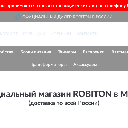
азы принимаются только от юридических лиц по телефону
ОФИЦИАЛЬНЫЙ ДИЛЕР
ROBITON В РОССИИ
ДОСТАВИМ
ПО ВСЕЙ РОССИИ
КАТАЛОГ
ЮРЛИЦАМ
НОВИНКИ
КОНТАКТЫ
ПОЛНЫЙ
АССОРТИМЕНТ БРЕНДА
ойства
Блоки питания
Таймеры
Батарейки
Ваттме
Трансформаторы
Аксессуары
иальный магазин ROBITON в М
(доставка по всей России)