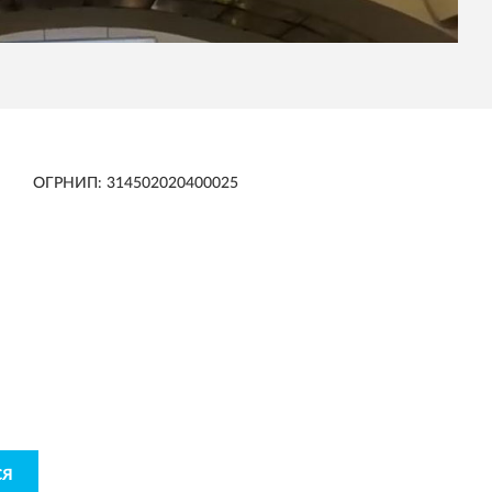
ОГРНИП: 314502020400025
N
бытиях и многом другом
СЯ