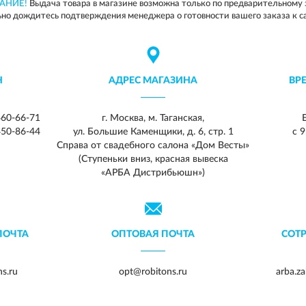
АНИЕ!
Выдача товара в магазине возможна только по предварительному 
но дождитесь подтверждения менеджера о готовности вашего заказа к с
Н
АДРЕС МАГАЗИНА
ВР
460-66-71
г. Москва, м. Таганская,
450-86-44
ул. Большие Каменщики, д. 6, стр. 1
с 9
Справа от свадебного салона «Дом Весты»
(Ступеньки вниз, красная вывеска
«АРБА Дистрибьюшн»)
ПОЧТА
ОПТОВАЯ ПОЧТА
СОТ
s.ru
opt@robitons.ru
arba.z