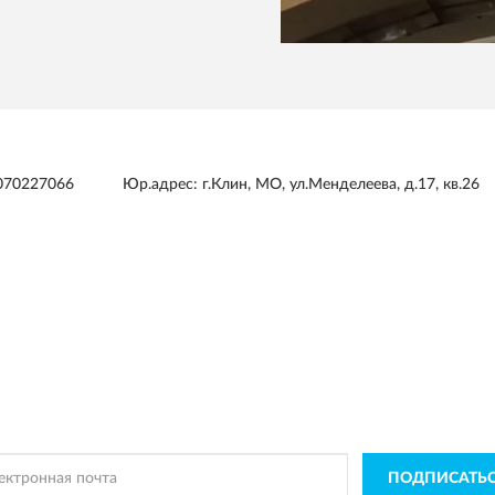
070227066
Юр.адрес: г.Клин, МО, ул.Менделеева, д.17, кв.26
ПОДПИСКА
ROBITO
чать информацию о эксклюзивных предложениях,
поступлениях, со
ПОДПИСАТЬ