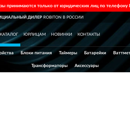
азы принимаются только от юридических лиц по телефону
В РОССИИ
ДОСТАВИМ
ПО В
КАТАЛОГ
ЮРЛИЦАМ
НОВИНКИ
КОНТАКТЫ
ойства
Блоки питания
Таймеры
Батарейки
Ваттме
Трансформаторы
Аксессуары