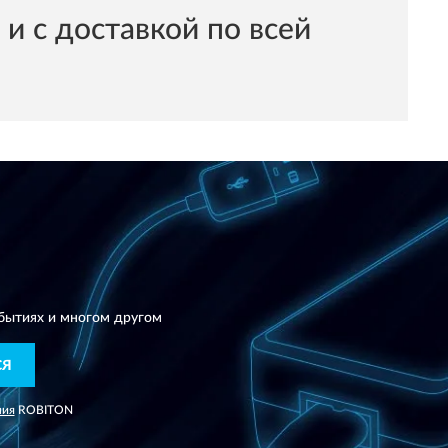
 с доставкой по всей
N
бытиях и многом другом
СЯ
ния
ROBITON