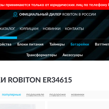
азы принимаются только от юридических лиц по телефону
НЫЙ ДИЛЕР
ROBITON В РОССИИ
КАТАЛОГ
ЮРЛИЦАМ
НОВИНКИ
КОНТАКТЫ
ойства
Блоки питания
Таймеры
Батарейки
Ваттме
Трансформаторы
Аксессуары
И ROBITON ER34615
популярные
подешевле
подороже
новинки