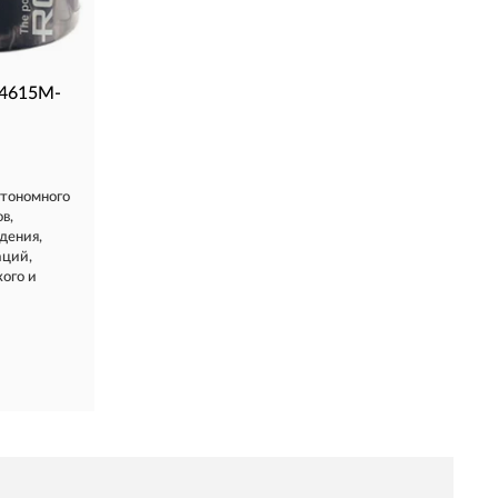
34615M-
втономного
в,
дения,
аций,
кого и