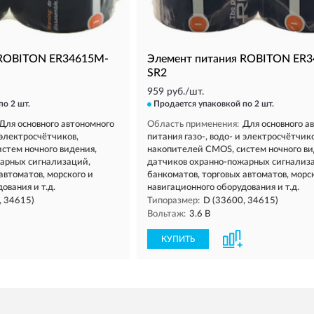
 ROBITON ER34615M-
Элемент питания ROBITON ER
SR2
959 руб./шт.
по 2 шт.
Продается упаковкой
по 2 шт.
Для основного автономного
Область применения:
Для основного а
 электросчётчиков,
питания газо-, водо- и электросчётчико
стем ночного видения,
накопителей CMOS, систем ночного ви
арных сигнализаций,
датчиков охранно-пожарных сигнализ
автоматов, морского и
банкоматов, торговых автоматов, морс
ования и т.д.
навигационного оборудования и т.д.
, 34615)
Типоразмер:
D (33600, 34615)
Вольтаж:
3.6 В
КУПИТЬ