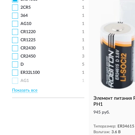
2CR5
1
364
1
AG10
1
CR1220
1
CR1225
1
CR2430
1
CR2450
3
D
5
ER32L100
1
AG1
1
Показать все
Элемент питания
PH1
945 руб.
Типоразмер:
ER34615
Вольтаж:
3.6 В