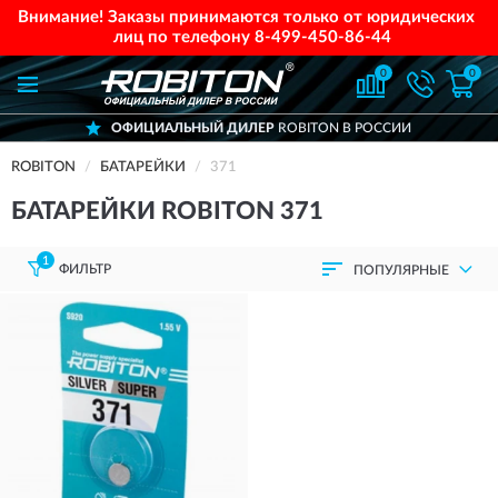
Внимание! Заказы принимаются только от юридических
лиц по телефону
8-499-450-86-44
0
0
ОФИЦИАЛЬНЫЙ ДИЛЕР
ROBITON В РОССИИ
ROBITON
БАТАРЕЙКИ
371
БАТАРЕЙКИ ROBITON 371
1
ФИЛЬТР
ПОПУЛЯРНЫЕ