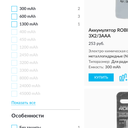
300 mAh
2
600 mAh
3
1300 mAh
1
Аккумулятор ROB
400 mAh
3X2/3AAA
450 mAh
253 руб.
1200 mAh
Электро-химическая с
2450 mAh
металлогидридные (N
Типоразмер:
Для ради
3200 mAh
Емкость:
300 mAh
3300 mAh
КУПИТЬ
8000 mAh
24000 mAh
45000 mAh
Показать все
Особенности
Без защиты
1