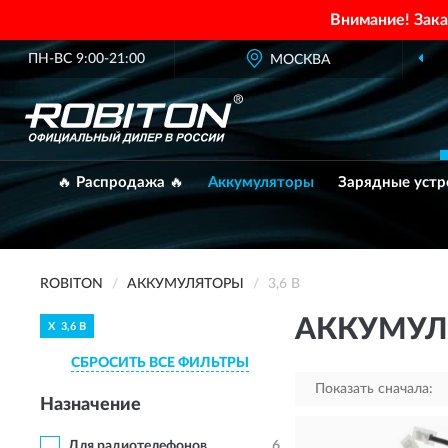
Внимание! Зак
ПН-ВС 9:00-21:00
МОСКВА
О
🔥 Распродажа 🔥
Аккумуляторы
Зарядные устр
ROBITON
АККУМУЛЯТОРЫ
3,6 В
АККУМУЛЯ
X
3,6 В
СБРОСИТЬ ВСЕ ФИЛЬТРЫ
Показать сначала:
Назначение
Для радиотелефонов
6