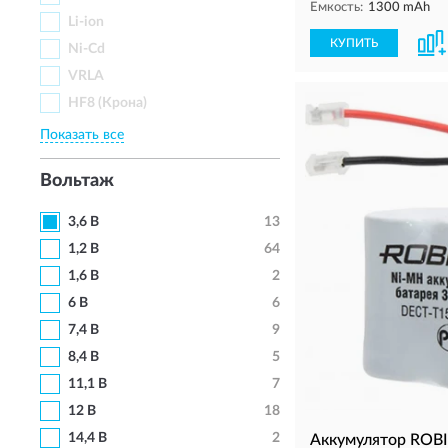
Емкость:
1300 mAh
Li-ion
КУПИТЬ
Ni-Cd
VRLA
НF8 (Крона)
Показать все
Вольтаж
3,6 В
13
1,2 В
64
1,6 В
2
6 В
6
7,4 В
9
8,4 В
5
11,1 В
7
12 В
18
14,4 В
2
Аккумулятор ROB