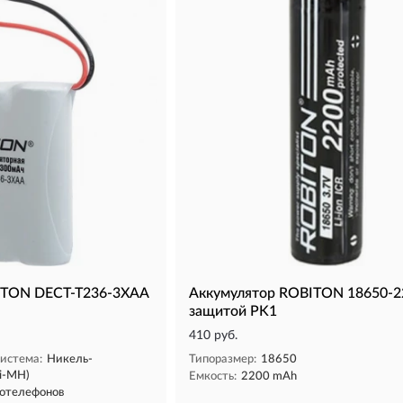
ITON DECT-T236-3XAA
Аккумулятор ROBITON 18650-2
защитой PK1
410 руб.
истема:
Никель-
Типоразмер:
18650
i-MH)
Емкость:
2200 mAh
отелефонов