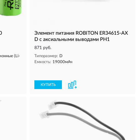
0
Элемент питания ROBITON ER34615-AX
D с аксиальными выводами PH1
871 руб.
онные (Li-
Типоразмер:
D
Емкость:
19000мАч
КУПИТЬ