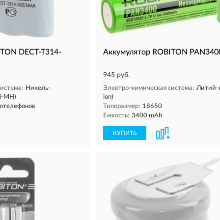
ITON DECT-T314-
Аккумулятор ROBITON PAN340
945 руб.
истема:
Никель-
Электро-химическая система:
Литий-и
i-MH)
ion)
отелефонов
Типоразмер:
18650
Емкость:
3400 mAh
КУПИТЬ