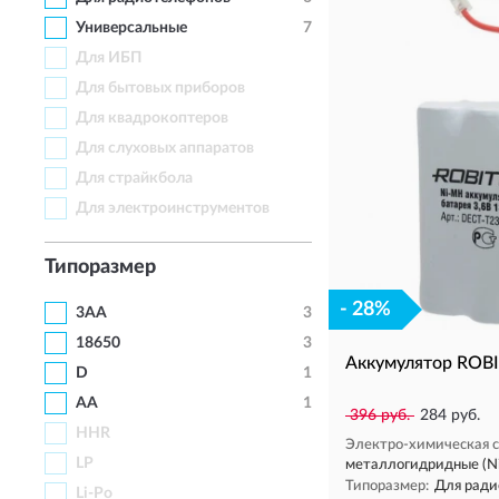
Универсальные
7
Для ИБП
Для бытовых приборов
Для квадрокоптеров
Для слуховых аппаратов
Для страйкбола
Для электроинструментов
Типоразмер
- 28%
3AA
3
18650
3
Аккумулятор ROB
D
1
АА
1
396 руб.
284 руб.
HHR
Электро-химическая с
LP
металлогидридные (N
Типоразмер:
Для ради
Li-Po