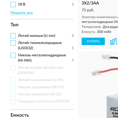
3X2/3AA
18 В
1
73 руб.
Показать все
Электро-химическая с
металлогидридные (N
Тип
Типоразмер:
Для ради
Емкость:
300 mAh
Литий-ионные (Li-ion)
5
КУПИТЬ
Литий-тионилхлоридные
(LiSOCl2)
1
Никель-металлогидридные
(Ni-MH)
7
Литий-железо-фосфатные
(LiFePO4)
Литий-полимерные (Li-Po)
Никель-кадмиевые (Ni-Cd)
Никель-цинковые (Ni-Zn)
Свинцово-кислотные (PbSO4)
Емкость