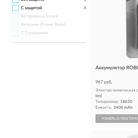
С защитой
8
Батарейные блоки
Внешние (Power Bank)
С Т-разъемом
Аккумулятор ROBI
967 руб.
Электро-химическая с
ion)
Типоразмер:
18650
Емкость:
3400 mAh
УЗНАТЬ О ПОСТУП