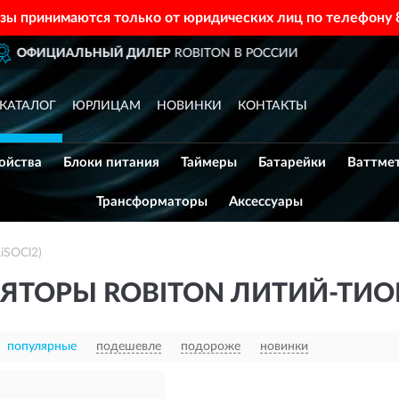
азы принимаются только от юридических лиц по телефону
РОССИИ
ДОСТАВИМ
ПО ВСЕ
КАТАЛОГ
ЮРЛИЦАМ
НОВИНКИ
КОНТАКТЫ
ойства
Блоки питания
Таймеры
Батарейки
Ваттме
Трансформаторы
Аксессуары
iSOCl2)
ЯТОРЫ ROBITON ЛИТИЙ-ТИО
популярные
подешевле
подороже
новинки