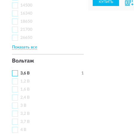
КУПИТЬ
14500
16340
18650
21700
26650
Показать все
Вольтаж
3,6 В
1
1,2 В
1,6 В
2,4 В
3 В
3,2 В
3,7 В
4 В