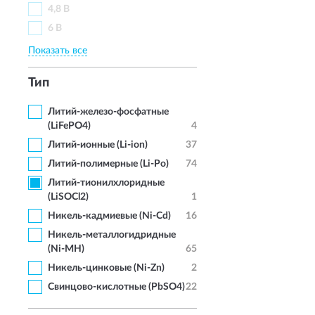
4,8 В
6 В
Показать все
Тип
Литий-железо-фосфатные
(LiFePO4)
4
Литий-ионные (Li-ion)
37
Литий-полимерные (Li-Po)
74
Литий-тионилхлоридные
(LiSOCl2)
1
Никель-кадмиевые (Ni-Cd)
16
Никель-металлогидридные
(Ni-MH)
65
Никель-цинковые (Ni-Zn)
2
Свинцово-кислотные (PbSO4)
22