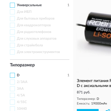
Универсальные
1
Для ИБП
Для бытовых приборов
Для квадрокоптеров
Для радиотелефонов
Для слуховых аппаратов
Для страйкбола
Для электроинструментов
Типоразмер
D
1
Элемент питания
2/3AA
D с аксиальными 
3AA
871 руб.
4/5A
Типоразмер:
D
4/5SC
Емкость:
19000мАч
10440