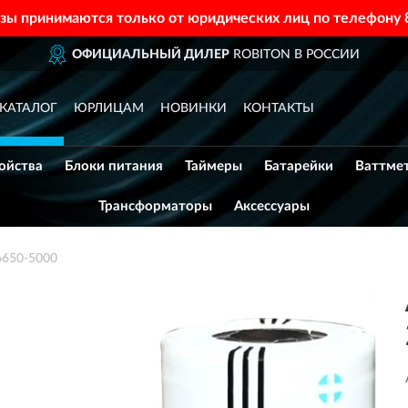
азы принимаются только от юридических лиц по телефону
ОФИЦИАЛЬНЫЙ ДИЛЕР
ROBITON В РОССИИ
КАТАЛОГ
ЮРЛИЦАМ
НОВИНКИ
КОНТАКТЫ
ойства
Блоки питания
Таймеры
Батарейки
Ваттме
Трансформаторы
Аксессуары
6650-5000