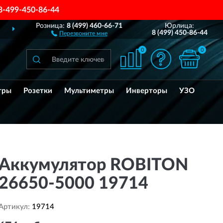
8-499-450-86-44
Розница:
8 (499) 460-66-71
Юрлица:
ДОСТАВИМ
ПО ВСЕЙ РОССИИ
8 (499) 450-86-44
Перезвоните мне
0
0
тры
Розетки
Мультиметры
Инверторы
УЗО
Аккумулятор ROBITON
26650-5000 19714
Артикул:
19714