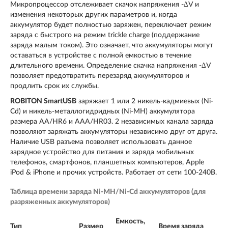
Микропроцессор отслеживает скачок напряжения -∆V и
изменения некоторых других параметров и, когда
аккумулятор будет полностью заряжен, переключает режим
заряда с быстрого на режим trickle charge (поддержание
заряда малым током). Это означает, что аккумуляторы могут
оставаться в устройстве с полной емкостью в течение
длительного времени. Определение скачка напряжения -∆V
позволяет предотвратить перезаряд аккумуляторов и
продлить срок их службы.
ROBITON SmartUSB
заряжает 1 или 2 никель-кадмиевых (Ni-
Cd) и никель-металлогидридных (Ni-MH) аккумулятора
размера AA/HR6 и AAA/HR03. 2 независимых канала заряда
позволяют заряжать аккумуляторы независимо друг от друга.
Наличие USB разъема позволяет использовать данное
зарядное устройство для питания и заряда мобильных
телефонов, смартфонов, планшетных компьютеров, Apple
iPod & iPhone и прочих устройств. Работает от сети 100-240В.
Таблица времени заряда Ni-MH/Ni-Cd аккумуляторов (для
разряженных аккумуляторов)
Емкость,
Тип
Размер
Время заряда