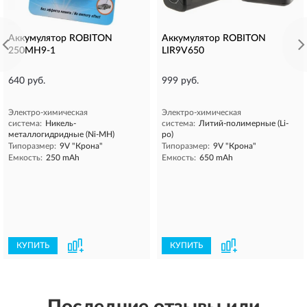
Аккумулятор ROBITON
Аккумулятор ROBITON
250MH9-1
LIR9V650
640 руб.
999 руб.
Электро-химическая
Электро-химическая
система:
Никель-
система:
Литий-полимерные (Li-
металлогидридные (Ni-MH)
po)
Типоразмер:
9V "Крона"
Типоразмер:
9V "Крона"
Емкость:
250 mAh
Емкость:
650 mAh
КУПИТЬ
КУПИТЬ
Последние отзывы или