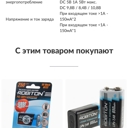
энергопотребление
DC 5B 1A 5Вт макс.
DC 9,8B / 8,4B / 10,8B
При входящем токе >1A -
Напряжение и ток заряда
150мА*2
При входящем токе <1A -
150мА*1
С этим товаром покупают