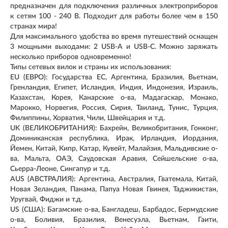
предназначен для подключения различных электроприборов
к сетям 100 - 240 В. Подходит для работы более чем в 150
странах мира!
Для максимального удобства во время путешествий оснащен
3 мощными выходами: 2 USB-A и USB-C. Можно заряжать
несколько приборов одновременно!
Типы сетевых вилок и страны их использования:
EU (ЕВРО): Государства ЕС, Аргентина, Бразилия, Вьетнам,
Гренландия, Египет, Исландия, Индия, Индонезия, Израиль,
Казахстан, Корея, Канарские о-ва, Мадагаскар, Монако,
Марокко, Норвегия, Россия, Сирия, Таиланд, Тунис, Турция,
Филиппины, Хорватия, Чили, Швейцария и т.д.
UK (ВЕЛИКОБРИТАНИЯ): Бахрейн, Великобритания, Гонконг,
Доминиканская республика, Ирак, Ирландия, Иордания,
Йемен, Китай, Кипр, Катар, Кувейт, Малайзия, Мальдивские о-
ва, Мальта, ОАЭ, Саудовская Аравия, Сейшельские о-ва,
Сьерра-Леоне, Сингапур и т.д.
AUS (АВСТРАЛИЯ): Аргентина, Австралия, Гватемала, Китай,
Новая Зеландия, Панама, Папуа Новая Гвинея, Таджикистан,
Уругвай, Фиджи и т.д.
US (США): Багамские о-ва, Бангладеш, Барбадос, Бермудские
о-ва, Боливия, Бразилия, Венесуэла, Вьетнам, Гаити,