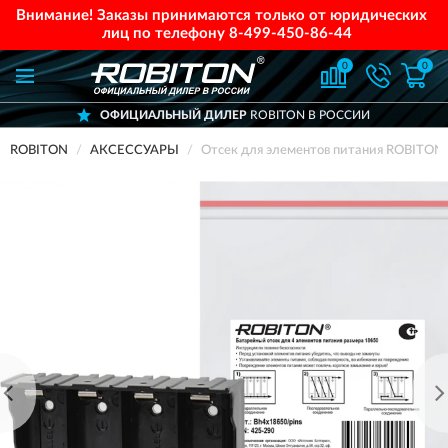
Внимание! Заказы принимаются только от юридических
лиц по телефону
8-499-450-86-44
0
0
ОФИЦИАЛЬНЫЙ ДИЛЕР
ROBITON В РОССИИ
ROBITON
АКСЕССУАРЫ
Отсек для элементов питания ROBITON