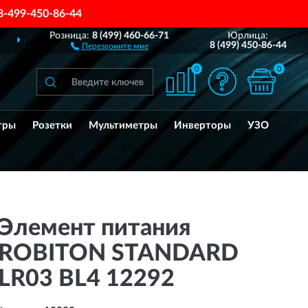
8-499-450-86-44
Розница:
8 (499) 460-66-71
Юрлица:
ДОСТАВИМ
ПО ВСЕЙ РОССИИ
8 (499) 450-86-44
Перезвоните мне
0
0
тры
Розетки
Мультиметры
Инверторы
УЗО
Элемент питания
ROBITON STANDARD
LR03 BL4 12292