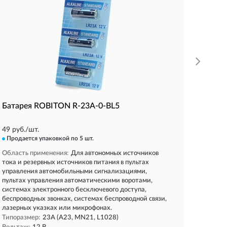
электро
приборо
электро
Типораз
Вольтаж
КУП
Батарея ROBITON R-23A-0-BL5
49 руб./шт.
Продается упаковкой
по 5 шт.
Область применения:
Для автономных источников
тока и резервных источников питания в пультах
управления автомобильными сигнализациями,
пультах управления автоматическими воротами,
системах электронного бесключевого доступа,
беспроводных звонках, системах беспроводной связи,
лазерных указках или микрофонах.
Типоразмер:
23A (A23, MN21, L1028)