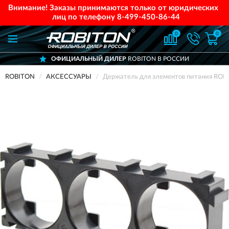
Внимание! Заказы принимаются только от юридических
лиц по телефону
8-499-450-86-44
0
0
ОФИЦИАЛЬНЫЙ ДИЛЕР
ROBITON В РОССИИ
ROBITON
АКСЕССУАРЫ
Держатель для элементов питания RO