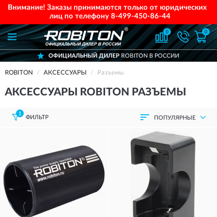
Внимание! Заказы принимаются только от юридических
лиц по телефону
8-499-450-86-44
0
0
ОФИЦИАЛЬНЫЙ ДИЛЕР
ROBITON В РОССИИ
ROBITON
АКСЕССУАРЫ
Разъемы
АКСЕССУАРЫ ROBITON РАЗЪЕМЫ
1
ФИЛЬТР
ПОПУЛЯРНЫЕ