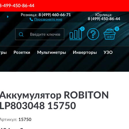
8-499-450-86-44
Розница:
8 (499) 460-66-71
Юрлица:
ДОСТАВИМ
ПО ВСЕЙ РОССИИ
8 (499) 450-86-44
Перезвоните мне
0
0
тры
Розетки
Мультиметры
Инверторы
УЗО
Аккумулятор ROBITON
LP803048 15750
Артикул:
15750